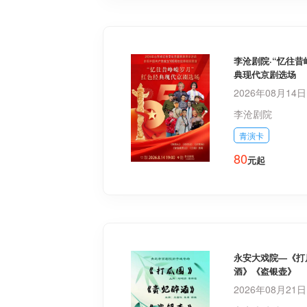
李沧剧院·“忆往昔
典现代京剧选场
2026年08月14
李沧剧院
青演卡
80
元起
永安大戏院—《打
酒》《盗银壶》
2026年08月21