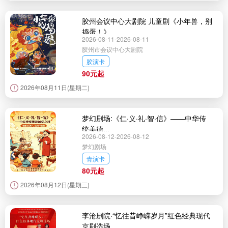
胶州会议中心大剧院 儿童剧《小年兽，别
捣蛋！》
2026-08-11-2026-08-11
胶州市会议中心大剧院
胶演卡
90元起
2026年08月11日(星期二)
梦幻剧场:《仁·义·礼·智·信》——中华传
统美德...
2026-08-12-2026-08-12
梦幻剧场
青演卡
80元起
2026年08月12日(星期三)
李沧剧院·“忆往昔峥嵘岁月”红色经典现代
京剧选场