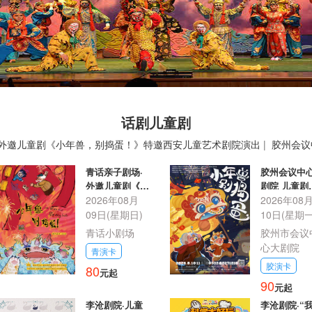
话剧儿童剧
·外邀儿童剧《小年兽，别捣蛋！》特邀西安儿童艺术剧院演出
|
胶州会议
《茶馆》
|
李沧剧院·儿童剧《天鹅湖》
|
李沧剧院·“我是不白吃”儿童知
青话亲子剧场·
胶州会议中
外邀儿童剧《小
剧院 儿童剧
年兽，别捣
2026年08月
《小年兽，
2026年08
蛋！》特邀西安
蛋！》
09日(星期日)
10日(星期一
儿童艺术剧院演
青话小剧场
胶州市会议
出
心大剧院
青演卡
胶演卡
80
元起
90
元起
李沧剧院·儿童
李沧剧院·“