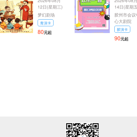
——中华传统美
2026年08月
一“夏”脱口
2026年08
德 国学之旅
欢笑夜
12日(星期三)
14日(星期五
梦幻剧场
胶州市会议
心大剧院
青演卡
胶演卡
80
元起
90
元起