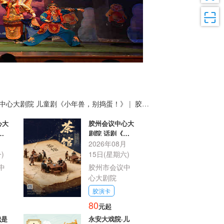
中心大剧院 儿童剧《小年兽，别捣蛋！》
|
胶州
识喜剧《厨神争霸赛》
|
心大
胶州会议中心大
剧院 话剧《茶
别捣
月
馆》
2026年08月
)
15日(星期六)
中
胶州市会议中
心大剧院
胶演卡
80
元起
我是
永安大戏院·儿