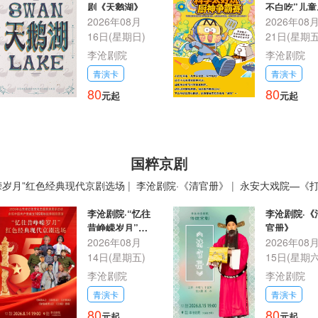
剧《天鹅湖》
不白吃”儿童
2026年08月
识喜剧《厨
2026年08
霸赛》
16日(星期日)
21日(星期五
李沧剧院
李沧剧院
青演卡
青演卡
80
80
元起
元起
国粹京剧
嵘岁月”红色经典现代京剧选场
|
李沧剧院·《清官册》
|
永安大戏院—《
《盗甲》《宇宙锋》《击鼓骂曹》
|
永安大戏院—《霸王别姬》《春闺梦
李沧剧院·“忆往
李沧剧院·《
昔峥嵘岁月”红
官册》
色经典现代京剧
2026年08月
2026年08
选场
14日(星期五)
15日(星期六
李沧剧院
李沧剧院
青演卡
青演卡
80
80
元起
元起