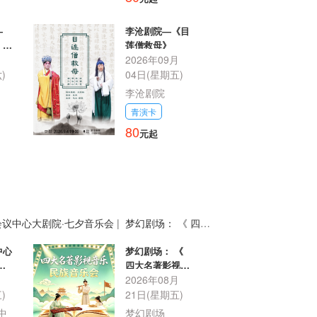
—
李沧剧院—《目
》
莲僧救母》
月
2026年09月
)
04日(星期五)
李沧剧院
青演卡
80
元起
议中心大剧院·七夕音乐会
|
梦幻剧场： 《 四大
 “邻家的龙猫”动漫视听音乐会
|
中心
梦幻剧场： 《
音
四大名著影视音
月
乐——民族音乐
2026年08月
会》
)
21日(星期五)
中
梦幻剧场