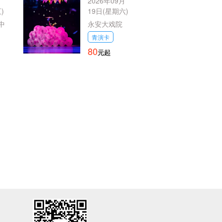
秀
月
《济南印象》
2026年09月
)
19日(星期六)
中
永安大戏院
青演卡
80
元起