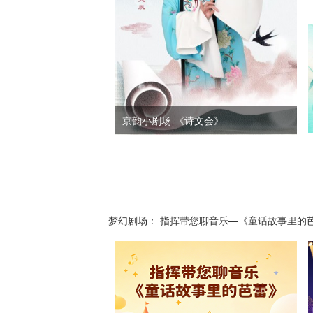
京韵小剧场-《诗文会》
梦幻剧场： 指挥带您聊音乐—《童话故事里的
名著影视音乐——民族音乐会