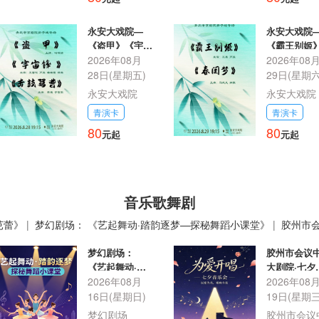
永安大戏院—
永安大戏院
《盗甲》《宇宙
《霸王别姬
锋》《击鼓骂
2026年08月
《春闺梦》
2026年08
曹》
28日(星期五)
29日(星期六
永安大戏院
永安大戏院
青演卡
青演卡
80
80
元起
元起
音乐歌舞剧
芭蕾》
|
梦幻剧场： 《艺起舞动·踏韵逐梦—探秘舞蹈小课堂》
|
胶州市会
》
|
胶州会议中心大剧院 《盛夏拾光 流行歌会》
|
胶州市会议中心大剧院
梦幻剧场：
胶州市会议
《艺起舞动·踏
大剧院·七夕
韵逐梦—探秘舞
2026年08月
乐会
2026年08
蹈小课堂》
16日(星期日)
19日(星期三
梦幻剧场
胶州市会议