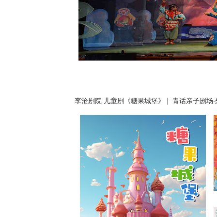
李沧剧院 儿童剧《糖果城堡》
|
青话亲子剧场
会议中心大剧院 话剧