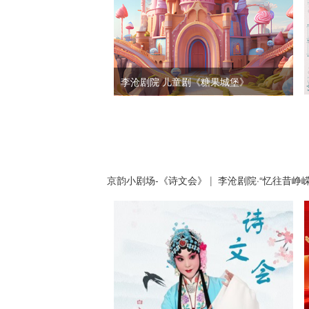
李沧剧院 儿童剧《糖果城堡》
京韵小剧场-《诗文会》
|
李沧剧院·“忆往昔峥