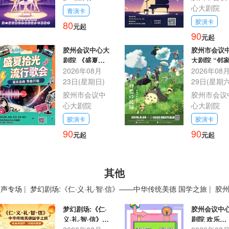
心大剧院
青演卡
胶演卡
80
元起
90
元起
胶州会议中心大
胶州市会议
剧院 《盛夏拾
大剧院 “邻
光 流行歌会》
2026年08月
龙猫”动漫视
2026年08
音乐会
23日(星期日)
29日(星期六
胶州市会议中
胶州市会议
心大剧院
心大剧院
胶演卡
胶演卡
90
90
元起
元起
其他
相声专场
|
梦幻剧场:《仁·义·礼·智·信》——中华传统美德 国学之旅
|
胶州
大戏院 · 文旅融合魔幻剧《济南印象》
|
梦幻剧场:《仁·
胶州会议中
义·礼·智·信》
剧院 欢乐