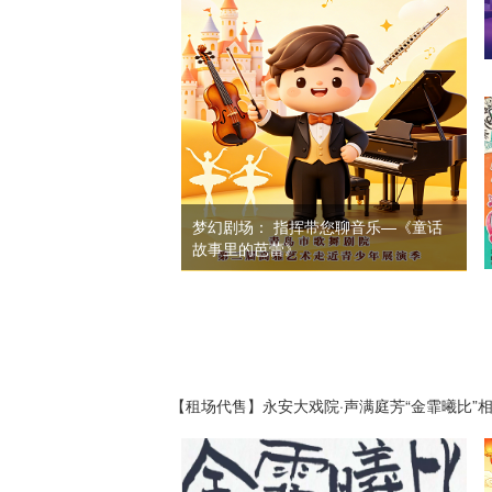
梦幻剧场： 指挥带您聊音乐—《童话
故事里的芭蕾》
【租场代售】永安大戏院·声满庭芳“金霏曦比”