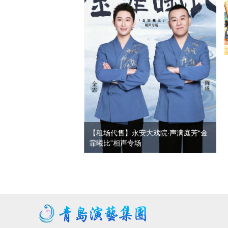
【租场代售】永安大戏院·声满庭芳“金
霏曦比”相声专场