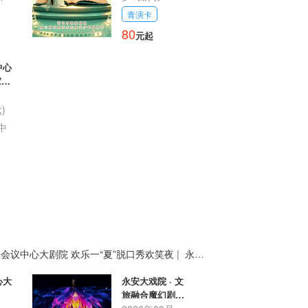
青演卡
80
元起
中心
家的
听
月
)
中
会议中心大剧院 欢乐一“夏”脱口秀欢笑夜
|
永安
心大
永安大戏院 · 文
旅融合魔幻剧